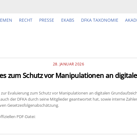
HEMEN
RECHT
PRESSE
EKABS
DFKA TAXONOMIE
AKAD
28. JANUAR 2026
zes zum Schutz vor Manipulationen an digita
zur Evaluierung zum Schutz vor Manipulationen an digitalen Grundaufzeichn
auch der DFKA durch seine Mitglieder geantwortet hat, sowie interne Zahle
tiven Gesetzesfolgenabschätzung.
fiziellen PDF-Datei: