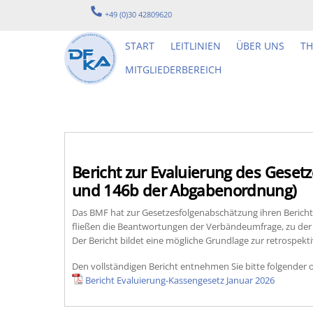
Skip
+49 (0)30 42809620
to
content
START
LEITLINIEN
ÜBER UNS
T
MITGLIEDERBEREICH
Bericht zur Evaluierung des Geset
und 146b der Abgabenordnung)
Das BMF hat zur Gesetzesfolgenabschätzung ihren Bericht 
fließen die Beantwortungen der Verbändeumfrage, zu der 
Der Bericht bildet eine mögliche Grundlage zur retrospek
Den vollständigen Bericht entnehmen Sie bitte folgender of
Bericht Evaluierung-Kassengesetz Januar 2026