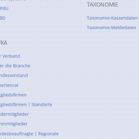
TAXONOMIE
PdU
BD
Taxonomie-Kassendaten
Taxonomie-Meldedaten
FKA
r Verband
er die Branche
ndesvorstand
pertenrat
tgliedsfirmen
tgliedsfirmen | Standorte
rdermitglieder
renmitglieder
ndesbeauftragte | Regionale