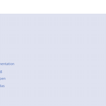
entation
ng
ppen
das