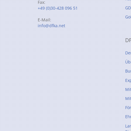
Fax:
GD
+49 (0)30-428 096 51
Go
E-Mail:
info@dfka.net
D
De
Üb
Bu
Ex
Mi
Mi
Fö
Eh
La