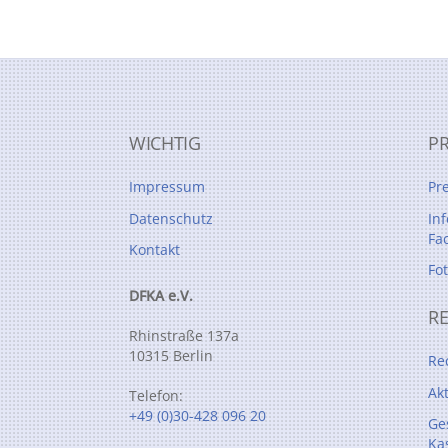
WICHTIG
P
Impressum
Pr
Datenschutz
In
Fa
Kontakt
Fo
DFKA e.V.
R
Rhinstraße 137a
10315 Berlin
Re
Ak
Telefon:
+49 (0)30-428 096 20
Ge
Ka