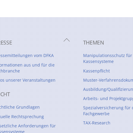
Back
RESSE
THEMEN
To
Top
essemitteilungen vom DFKA
Manipulationsschutz für
Kassensysteme
formationen aus und für die
chbranche
Kassenpflicht
tos unserer Veranstaltungen
Muster-Verfahrensdokum
Ausbildung/Qualifizieru
ECHT
Arbeits- und Projektgru
chtliche Grundlagen
Spezialversicherung für 
Fachgewerbe
tuelle Rechtsprechung
TAX-Research
setzliche Anforderungen für
ssensysteme