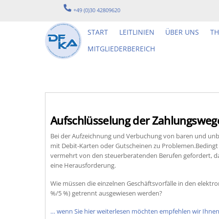
Skip
+49 (0)30 42809620
to
content
START
LEITLINIEN
ÜBER UNS
T
MITGLIEDERBEREICH
Aufschlüsselung der Zahlungsweg
Bei der Aufzeichnung und Verbuchung von baren und unba
mit Debit-Karten oder Gutscheinen zu Problemen.Bedingt
vermehrt von den steuerberatenden Berufen gefordert, d
eine Herausforderung.
Wie müssen die einzelnen Geschäftsvorfälle in den elek
%/5 %) getrennt ausgewiesen werden?
… wenn Sie hier weiterlesen möchten empfehlen wir Ihnen 