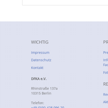
WICHTIG
P
Impressum
Pr
Datenschutz
In
Fa
Kontakt
Fo
DFKA e.V.
R
Rhinstraße 137a
10315 Berlin
Re
Ak
Telefon:
+49 (0)30-428 096 20