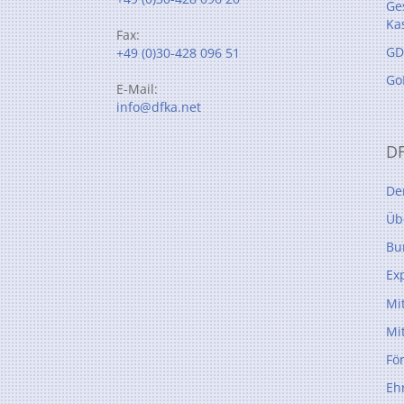
Ge
Ka
Fax:
GD
+49 (0)30-428 096 51
Go
E-Mail:
info@dfka.net
D
De
Üb
Bu
Ex
Mi
Mi
Fö
Eh