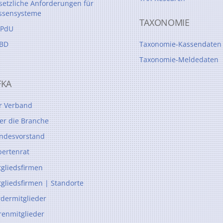
setzliche Anforderungen für
ssensysteme
TAXONOMIE
PdU
BD
Taxonomie-Kassendaten
Taxonomie-Meldedaten
FKA
r Verband
er die Branche
ndesvorstand
pertenrat
tgliedsfirmen
tgliedsfirmen | Standorte
rdermitglieder
renmitglieder