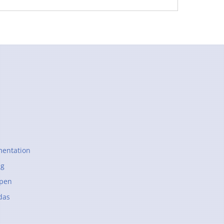
entation
ng
ppen
das