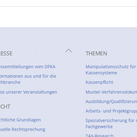
Back
RESSE
THEMEN
To
Top
essemitteilungen vom DFKA
Manipulationsschutz für
Kassensysteme
formationen aus und für die
chbranche
Kassenpflicht
tos unserer Veranstaltungen
Muster-Verfahrensdokum
Ausbildung/Qualifizieru
ECHT
Arbeits- und Projektgru
chtliche Grundlagen
Spezialversicherung für 
Fachgewerbe
tuelle Rechtsprechung
TAX-Research