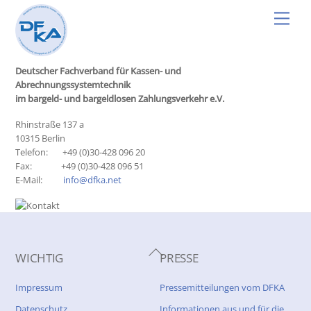
Skip
Men
to
content
Deutscher Fachverband für Kassen- und
Abrechnungssystemtechnik
im bargeld- und bargeldlosen Zahlungsverkehr e.V.
Rhinstraße 137 a
10315 Berlin
Telefon: +49 (0)30-428 096 20
Fax: +49 (0)30-428 096 51
E-Mail:
info@dfka.net
Back
WICHTIG
PRESSE
To
Top
Impressum
Pressemitteilungen vom DFKA
Datenschutz
Informationen aus und für die