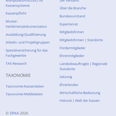
Manipulationsschutz für
Der Verband
Kassensysteme
Über die Branche
Kassenpflicht
Bundesvorstand
Muster-
Expertenrat
Verfahrensdokumentation
Mitgliedsfirmen
Ausbildung/Qualifizierung
Mitgliedsfirmen | Standorte
Arbeits- und Projektgruppen
Fördermitglieder
Spezialversicherung für das
Fachgewerbe
Ehrenmitglieder
TAX-Research
Landesbeauftragte | Regionale
Standorte
TAXONOMIE
Satzung
Ehrenkodex
Taxonomie-Kassendaten
Wirtschaftliche Bedeutung
Taxonomie-Meldedaten
Historie | Welt der Kassen
©
DFKA
2026