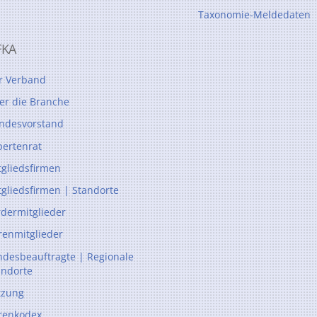
Taxonomie-Meldedaten
FKA
r Verband
er die Branche
ndesvorstand
pertenrat
tgliedsfirmen
tgliedsfirmen | Standorte
rdermitglieder
renmitglieder
ndesbeauftragte | Regionale
andorte
tzung
renkodex