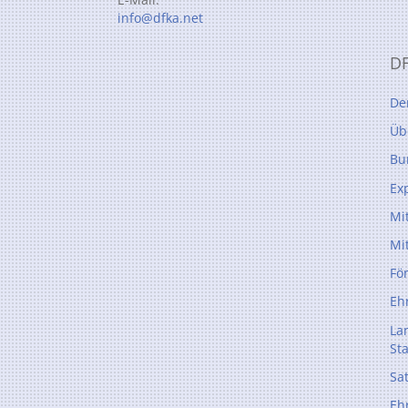
info@dfka.net
D
De
Üb
Bu
Ex
Mi
Mi
Fö
Eh
La
St
Sa
Eh