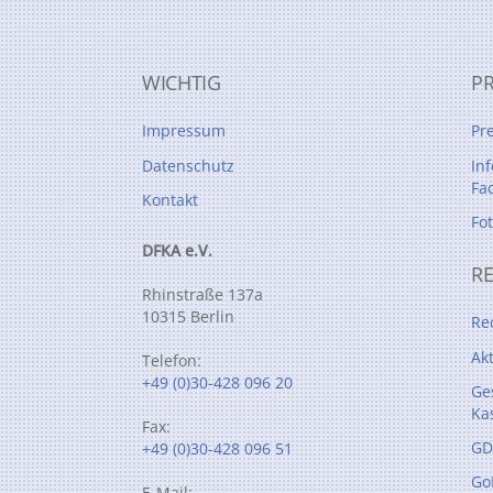
WICHTIG
P
Impressum
Pr
Datenschutz
In
Fa
Kontakt
Fo
DFKA e.V.
R
Rhinstraße 137a
10315 Berlin
Re
Ak
Telefon:
+49 (0)30-428 096 20
Ge
Ka
Fax:
GD
+49 (0)30-428 096 51
Go
E-Mail: