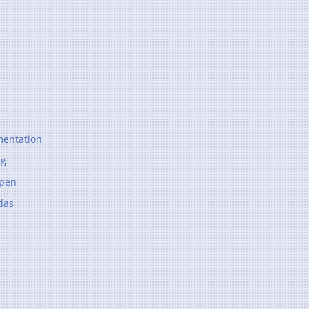
entation
ng
ppen
das