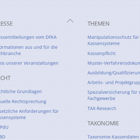
Back
RESSE
THEMEN
To
Top
essemitteilungen vom DFKA
Manipulationsschutz für
Kassensysteme
formationen aus und für die
chbranche
Kassenpflicht
tos unserer Veranstaltungen
Muster-Verfahrensdokum
Ausbildung/Qualifizieru
ECHT
Arbeits- und Projektgru
chtliche Grundlagen
Spezialversicherung für 
Fachgewerbe
tuelle Rechtsprechung
TAX-Research
setzliche Anforderungen für
ssensysteme
TAXONOMIE
PdU
BD
Taxonomie-Kassendaten