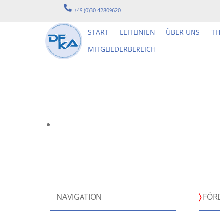
Skip
+49 (0)30 42809620
to
content
START
LEITLINIEN
ÜBER UNS
T
MITGLIEDERBEREICH
NAVIGATION
〉
FÖRD