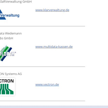
 KlaRVerwaltung GmbH
www.klarverwaltung.de
Data Wedemann
iebs GmbH
www.multidata-kassen.de
ON Systems AG
www.vectron.de