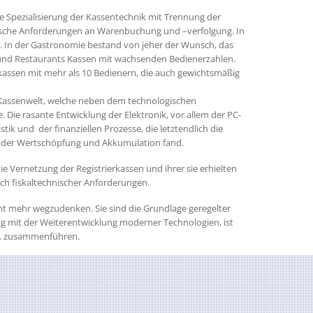
de Spezialisierung der Kassentechnik mit Trennung der
fische Anforderungen an Warenbuchung und –verfolgung. In
. In der Gastronomie bestand von jeher der Wunsch, das
und Restaurants Kassen mit wachsenden Bedienerzahlen.
kassen mit mehr als 10 Bedienern, die auch gewichtsmäßig
 Kassenwelt, welche neben dem technologischen
Die rasante Entwicklung der Elektronik, vor allem der PC-
k und der finanziellen Prozesse, die letztendlich die
sen der Wertschöpfung und Akkumulation fand.
 Vernetzung der Registrierkassen und ihrer sie erhielten
ich fiskaltechnischer Anforderungen.
ht mehr wegzudenken. Sie sind die Grundlage geregelter
 mit der Weiterentwicklung moderner Technologien, ist
zw. zusammenführen.