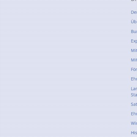
De
Üb
Bu
Ex
Mi
Mi
Fö
Eh
La
St
Sa
Eh
Wi
Hi