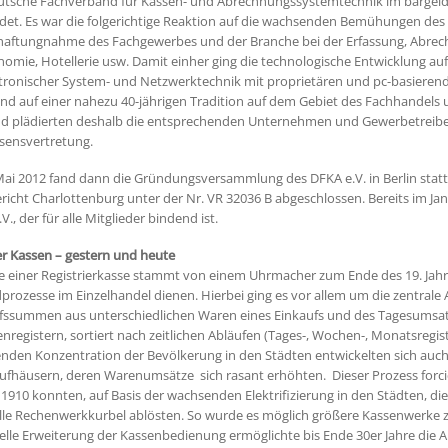
utsche Fachverband für Kassen- und Abrechnungssystemtechnik im bargeld
det. Es war die folgerichtige Reaktion auf die wachsenden Bemühungen de
haftungnahme des Fachgewerbes und der Branche bei der Erfassung, Abrec
nomie, Hotellerie usw. Damit einher ging die technologische Entwicklung a
ktronischer System- und Netzwerktechnik mit proprietären und pc-basiere
nd auf einer nahezu 40-jährigen Tradition auf dem Gebiet des Fachhandels u
d plädierten deshalb die entsprechenden Unternehmen und Gewerbetreibende
ssensvertretung.
ai 2012 fand dann die Gründungsversammlung des DFKA e.V. in Berlin statt;
icht Charlottenburg unter der Nr. VR 32036 B abgeschlossen. Bereits im Ja
V., der für alle Mitglieder bindend ist.
er Kassen – gestern und heute
ee einer Registrierkasse stammt von einem Uhrmacher zum Ende des 19. Ja
prozesse im Einzelhandel dienen. Hierbei ging es vor allem um die zentrale 
fssummen aus unterschiedlichen Waren eines Einkaufs und des Tagesumsatz
egistern, sortiert nach zeitlichen Abläufen (Tages-, Wochen-, Monatsregist
nden Konzentration der Bevölkerung in den Städten entwickelten sich auch 
fhäusern, deren Warenumsätze sich rasant erhöhten. Dieser Prozess forcier
 1910 konnten, auf Basis der wachsenden Elektrifizierung in den Städten, di
le Rechenwerkkurbel ablösten. So wurde es möglich größere Kassenwerke z
elle Erweiterung der Kassenbedienung ermöglichte bis Ende 30er Jahre die 