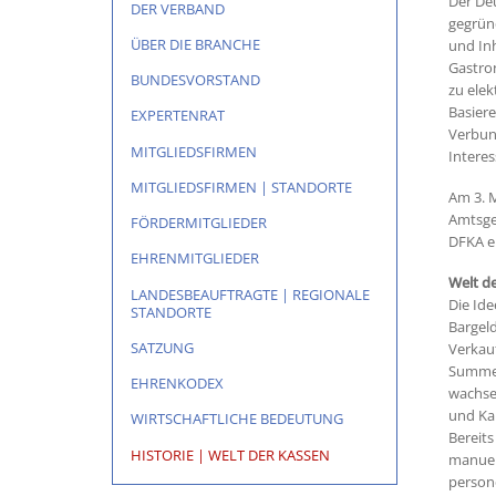
Der De
DER VERBAND
gegrün
ÜBER DIE BRANCHE
und In
Gastro
BUNDESVORSTAND
zu ele
Basiere
EXPERTENRAT
Verbun
MITGLIEDSFIRMEN
Intere
MITGLIEDSFIRMEN | STANDORTE
Am 3. M
Amtsger
FÖRDERMITGLIEDER
DFKA e.
EHRENMITGLIEDER
Welt d
LANDESBEAUFTRAGTE | REGIONALE
Die Id
STANDORTE
Bargeld
SATZUNG
Verkau
Summenr
EHRENKODEX
wachse
und Kau
WIRTSCHAFTLICHE BEDEUTUNG
Bereits
HISTORIE | WELT DER KASSEN
manuel
person