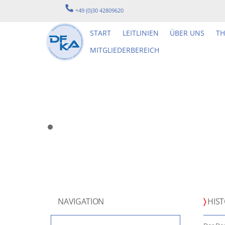
Skip
+49 (0)30 42809620
to
content
START
LEITLINIEN
ÜBER UNS
T
MITGLIEDERBEREICH
NAVIGATION
〉
HIST