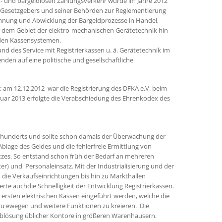
- und bargeldlosen Zahlungsverkehr wurde im Jahre 2012
s Gesetzgebers und seiner Behörden zur Reglementierung
hnung und Abwicklung der Bargeldprozesse in Handel,
uf dem Gebiet der elektro-mechanischen Gerätetechnik hin
nden Kassensystemen.
nd des Service mit Registrierkassen u. ä. Gerätetechnik im
n auf eine politische und gesellschaftliche
 am 12.12.2012 war die Registrierung des DFKA e.V. beim
nuar 2013 erfolgte die Verabschiedung des Ehrenkodex des
hrhunderts und sollte schon damals der Überwachung der
Ablage des Geldes und die fehlerfreie Ermittlung von
es. So entstand schon früh der Bedarf an mehreren
er) und Personaleinsatz. Mit der Industrialisierung und der
die Verkaufseinrichtungen bis hin zu Markthallen
te auchdie Schnelligkeit der Entwicklung Registrierkassen.
e ersten elektrischen Kassen eingeführt werden, welche die
u ewegen und weitere Funktionen zu kreieren. Die
Ablösung üblicher Kontore in größeren Warenhäusern.