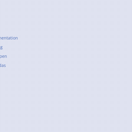
entation
ng
ppen
das