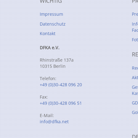
WICHTIG
P
Impressum
Pr
Datenschutz
In
Fa
Kontakt
Fo
DFKA e.V.
R
Rhinstraße 137a
10315 Berlin
Re
Ak
Telefon:
+49 (0)30-428 096 20
Ge
Ka
Fax:
GD
+49 (0)30-428 096 51
Go
E-Mail:
info@dfka.net
D