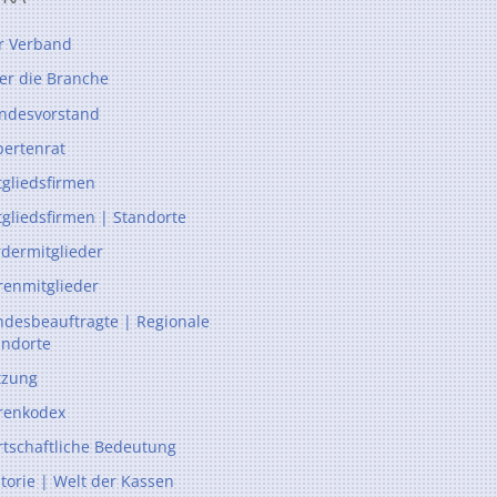
r Verband
er die Branche
ndesvorstand
pertenrat
tgliedsfirmen
tgliedsfirmen | Standorte
rdermitglieder
renmitglieder
ndesbeauftragte | Regionale
andorte
tzung
renkodex
rtschaftliche Bedeutung
storie | Welt der Kassen