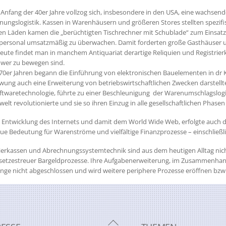
 Anfang der 40er Jahre vollzog sich, insbesondere in den USA, eine wachsen
nungslogistik. Kassen in Warenhäusern und größeren Stores stellten spezi
ren Läden kamen die „berüchtigten Tischrechner mit Schublade“ zum Einsatz
personal umsatzmäßig zu überwachen. Damit forderten große Gasthäuser 
eute findet man in manchem Antiquariat derartige Reliquien und Registrier
hwer zu bewegen sind.
 70er Jahren begann die Einführung von elektronischen Bauelementen in dr
ng auch eine Erweiterung von betriebswirtschaftlichen Zwecken darstellte. 
twaretechnologie, führte zu einer Beschleunigung der Warenumschlagslogisti
elt revolutionierte und sie so ihren Einzug in alle gesellschaftlichen Pha
 Entwicklung des Internets und damit dem World Wide Web, erfolgte auch die
ue Bedeutung für Warenströme und vielfältige Finanzprozesse – einschließl
rierkassen und Abrechnungssystemtechnik sind aus dem heutigen Alltag nic
setzestreuer Bargeldprozesse. Ihre Aufgabenerweiterung, im Zusammenhang
ange nicht abgeschlossen und wird weitere periphere Prozesse eröffnen b
Back