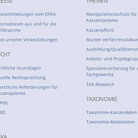
RESSE
THEMEN
To
Top
essemitteilungen vom DFKA
Manipulationsschutz für
Kassensysteme
formationen aus und für die
chbranche
Kassenpflicht
tos unserer Veranstaltungen
Muster-Verfahrensdokum
Ausbildung/Qualifizieru
ECHT
Arbeits- und Projektgru
chtliche Grundlagen
Spezialversicherung für 
Fachgewerbe
tuelle Rechtsprechung
TAX-Research
setzliche Anforderungen für
ssensysteme
TAXONOMIE
PdU
BD
Taxonomie-Kassendaten
Taxonomie-Meldedaten
FKA