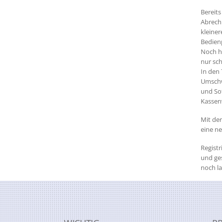
Bereits
Abrech
kleine
Bedien
Noch h
nur sc
In den
Umschwu
und Sof
Kassenw
Mit der
eine ne
Regist
und ge
noch l