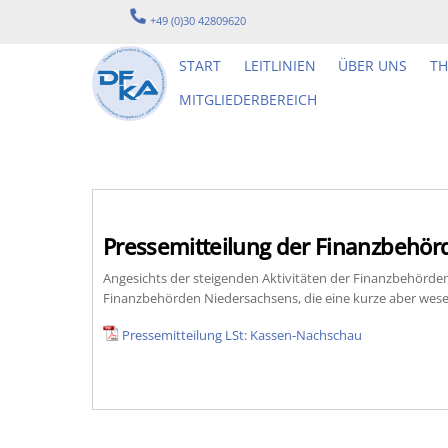
Skip
+49 (0)30 42809620
to
content
START
LEITLINIEN
ÜBER UNS
T
MITGLIEDERBEREICH
Pressemitteilung der Finanzbehö
Angesichts der steigenden Aktivitäten der Finanzbehörde
Finanzbehörden Niedersachsens, die eine kurze aber wese
Pressemitteilung LSt: Kassen-Nachschau