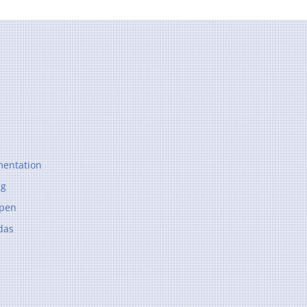
entation
ng
ppen
das