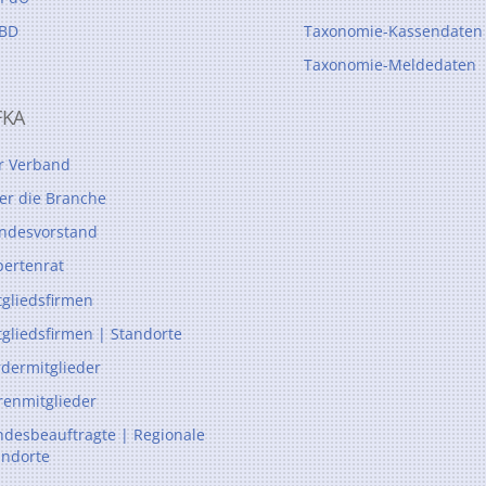
BD
Taxonomie-Kassendaten
Taxonomie-Meldedaten
FKA
r Verband
er die Branche
ndesvorstand
pertenrat
tgliedsfirmen
tgliedsfirmen | Standorte
rdermitglieder
renmitglieder
ndesbeauftragte | Regionale
andorte