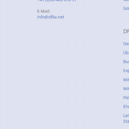
Go
E-Mail:
info@dfka.net
D
De
Üb
Bu
Ex
Mi
Mi
Fö
Eh
La
St