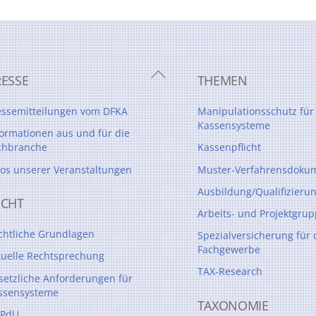
Back
RESSE
THEMEN
To
Top
essemitteilungen vom DFKA
Manipulationsschutz für
Kassensysteme
formationen aus und für die
chbranche
Kassenpflicht
tos unserer Veranstaltungen
Muster-Verfahrensdokum
Ausbildung/Qualifizieru
ECHT
Arbeits- und Projektgru
chtliche Grundlagen
Spezialversicherung für 
Fachgewerbe
tuelle Rechtsprechung
TAX-Research
setzliche Anforderungen für
ssensysteme
TAXONOMIE
PdU