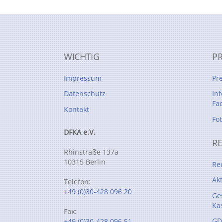
WICHTIG
P
Impressum
Pr
Datenschutz
In
Fa
Kontakt
Fo
DFKA e.V.
R
Rhinstraße 137a
10315 Berlin
Re
Ak
Telefon:
+49 (0)30-428 096 20
Ge
Ka
Fax:
GD
+49 (0)30-428 096 51