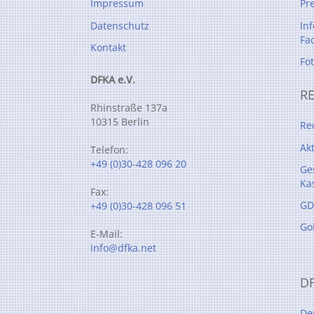
Impressum
Pr
Datenschutz
In
Fa
Kontakt
Fo
DFKA e.V.
R
Rhinstraße 137a
10315 Berlin
Re
Ak
Telefon:
+49 (0)30-428 096 20
Ge
Ka
Fax:
GD
+49 (0)30-428 096 51
Go
E-Mail:
info@dfka.net
D
De