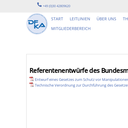
Skip
+49 (0)30 42809620
to
content
START
LEITLINIEN
ÜBER UNS
T
MITGLIEDERBEREICH
Referentenentwürfe des Bundesmi
Entwurf eines Gesetzes zum Schutz vor Manipulatione
Technische Verordnung zur Durchführung des Gesetze