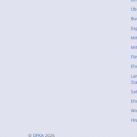
Üb
Bu
Ex
Mi
Mi
Fö
Eh
La
St
Sa
Eh
Wi
Hi
©
DFKA
2026