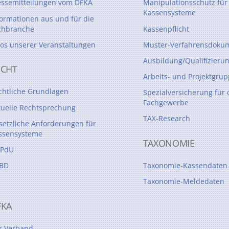
essemitteilungen vom DFKA
Manipulationsschutz für
Kassensysteme
formationen aus und für die
chbranche
Kassenpflicht
tos unserer Veranstaltungen
Muster-Verfahrensdokum
Ausbildung/Qualifizieru
ECHT
Arbeits- und Projektgru
chtliche Grundlagen
Spezialversicherung für 
Fachgewerbe
tuelle Rechtsprechung
TAX-Research
setzliche Anforderungen für
ssensysteme
TAXONOMIE
PdU
BD
Taxonomie-Kassendaten
Taxonomie-Meldedaten
FKA
r Verband