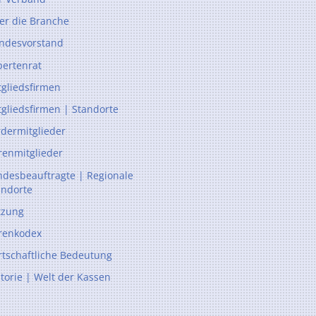
er die Branche
ndesvorstand
pertenrat
tgliedsfirmen
tgliedsfirmen | Standorte
rdermitglieder
renmitglieder
ndesbeauftragte | Regionale
andorte
tzung
renkodex
rtschaftliche Bedeutung
storie | Welt der Kassen