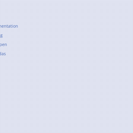
entation
ng
ppen
das