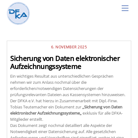
Skip
Men
to
content
6. NOVEMBER 2025
Sicherung von Daten elektronischer
Aufzeichnungssysteme
Ein wichtiges Resultat aus unterschiedlichen Gesprächen
nehmen wir zum Anlass nochmal über die
erforderlichen/notwendigen Datensicherungen der
prüfungsrelevanten Dateien aus Kassensystemen hinzuweisen.
Der DFKA e.V. hat hierzu in Zusammenarbeit mit Dipl.-Finw.
Tobias Teutemacher ein Dokument zur
„Sicherung von Daten
elektronischer Aufzeichnungssysteme„
exklusiv für alle DFKA-
Mitglieder erstellt.
Das Dokument zeigt nochmal detailliert alle Aspekte der
Notwendigkeit einer Datensicherung auf. Alle gesetzlichen
Anforderungen und Vorschriften sind eingefügt, weiter ist eine