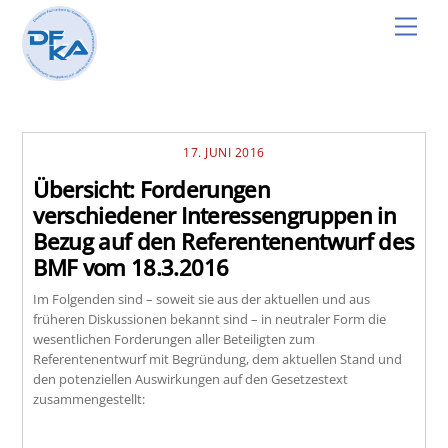
Skip
Men
to
content
17. JUNI 2016
Übersicht: Forderungen
verschiedener Interessengruppen in
Bezug auf den Referentenentwurf des
BMF vom 18.3.2016
Im Folgenden sind – soweit sie aus der aktuellen und aus
früheren Diskussionen bekannt sind – in neutraler Form die
wesentlichen Forderungen aller Beteiligten zum
Referentenentwurf mit Begründung, dem aktuellen Stand und
den potenziellen Auswirkungen auf den Gesetzestext
zusammengestellt: