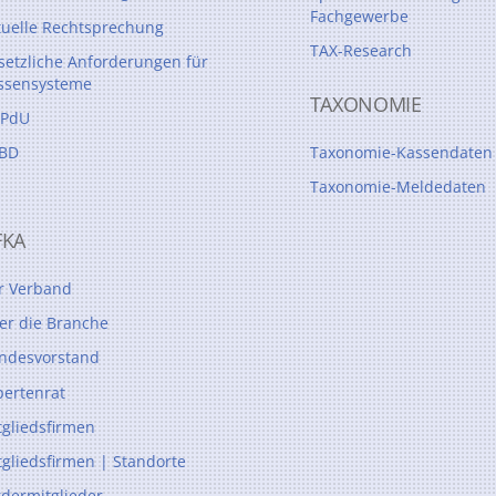
Fachgewerbe
tuelle Rechtsprechung
TAX-Research
setzliche Anforderungen für
ssensysteme
TAXONOMIE
PdU
BD
Taxonomie-Kassendaten
Taxonomie-Meldedaten
FKA
r Verband
er die Branche
ndesvorstand
pertenrat
tgliedsfirmen
tgliedsfirmen | Standorte
rdermitglieder