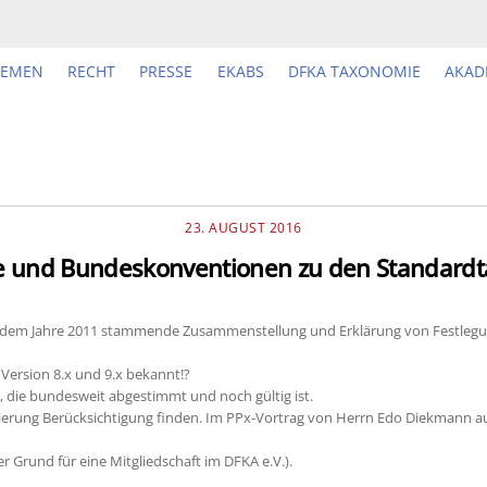
HEMEN
RECHT
PRESSE
EKABS
DFKA TAXONOMIE
AKAD
23. AUGUST 2016
 und Bundeskonventionen zu den Standardta
 dem Jahre 2011 stammende Zusammenstellung und Erklärung von Festlegun
Version 8.x und 9.x bekannt!?
, die bundesweit abgestimmt und noch gültig ist.
mmierung Berücksichtigung finden. Im PPx-Vortrag von Herrn Edo Diekmann a
er Grund für eine Mitgliedschaft im DFKA e.V.).