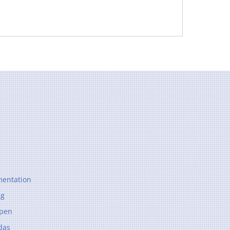
entation
ng
ppen
das