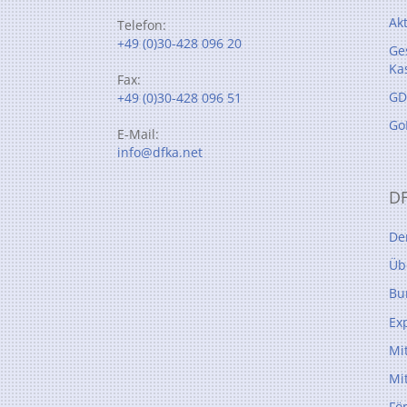
Ak
Telefon:
+49 (0)30-428 096 20
Ge
Ka
Fax:
GD
+49 (0)30-428 096 51
Go
E-Mail:
info@dfka.net
D
De
Üb
Bu
Ex
Mi
Mi
Fö