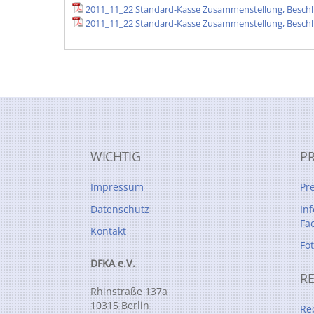
2011_11_22 Standard-Kasse Zusammenstellung, Beschl
2011_11_22 Standard-Kasse Zusammenstellung, Beschlü
WICHTIG
P
Impressum
Pr
Datenschutz
In
Fa
Kontakt
Fo
DFKA e.V.
R
Rhinstraße 137a
10315 Berlin
Re