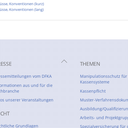
üsse, Konventionen (kurz)
sse, Konventionen (lang)
Back
RESSE
THEMEN
To
Top
essemitteilungen vom DFKA
Manipulationsschutz für
Kassensysteme
formationen aus und für die
chbranche
Kassenpflicht
tos unserer Veranstaltungen
Muster-Verfahrensdokum
Ausbildung/Qualifizieru
ECHT
Arbeits- und Projektgru
chtliche Grundlagen
Spezialversicherung für 