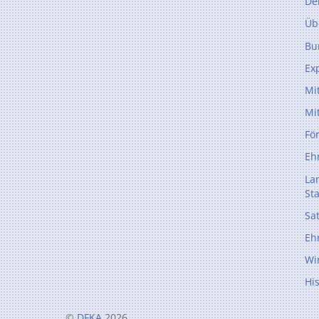
De
Üb
Bu
Ex
Mi
Mi
Fö
Eh
La
St
Sa
Eh
Wi
Hi
©
DFKA
2026