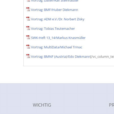
Vortrag: Datev/Ralf Steinhäuser
Vortrag: BMF/Huber Diekmann
Vortrag: ADM e.V./Dr. Norbert Zisky
Vortrag: Tobias Teutemacher
SWK-Heft 13_14/Markus Knasmüller
Vortrag: MultiData/Michael Trmac
Vortrag: BMNF (Austria)/Edo Diekmann
[/vc_column_te
WICHTIG
P