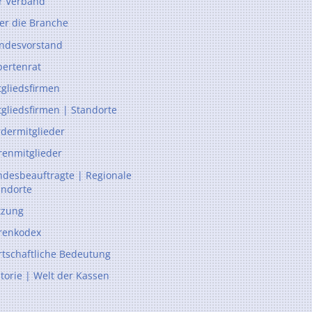
r Verband
er die Branche
ndesvorstand
pertenrat
tgliedsfirmen
tgliedsfirmen | Standorte
rdermitglieder
renmitglieder
ndesbeauftragte | Regionale
andorte
tzung
renkodex
rtschaftliche Bedeutung
storie | Welt der Kassen