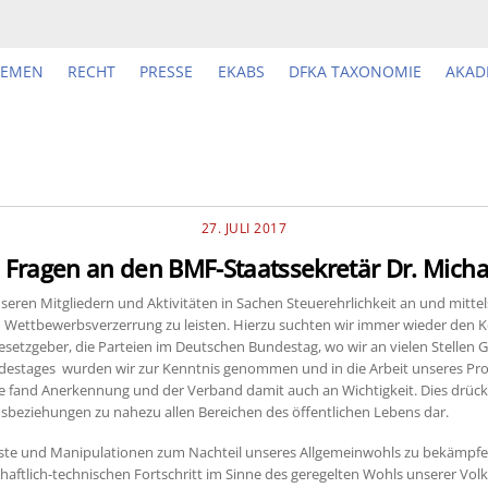
HEMEN
RECHT
PRESSE
EKABS
DFKA TAXONOMIE
AKAD
27. JULI 2017
 Fragen an den BMF-Staatssekretär Dr. Micha
nseren Mitgliedern und Aktivitäten in Sachen Steuerehrlichkeit an und mitt
d Wettbewerbsverzerrung zu leisten. Hierzu suchten wir immer wieder den 
setzgeber, die Parteien im Deutschen Bundestag, wo wir an vielen Stellen 
destages wurden wir zur Kenntnis genommen und in die Arbeit unseres Pr
e fand Anerkennung und der Verband damit auch an Wichtigkeit. Dies drück
sbeziehungen zu nahezu allen Bereichen des öffentlichen Lebens dar.
erluste und Manipulationen zum Nachteil unseres Allgemeinwohls zu bekämpfe
lich-technischen Fortschritt im Sinne des geregelten Wohls unserer Volks