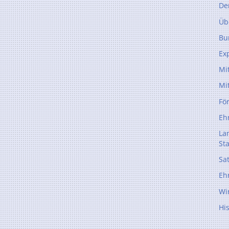
De
Üb
Bu
Ex
Mi
Mi
Fö
Eh
La
St
Sa
Eh
Wi
Hi