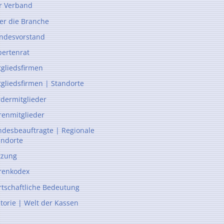
r Verband
er die Branche
ndesvorstand
pertenrat
tgliedsfirmen
tgliedsfirmen | Standorte
rdermitglieder
renmitglieder
ndesbeauftragte | Regionale
andorte
tzung
renkodex
rtschaftliche Bedeutung
storie | Welt der Kassen