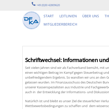
Skip
+49 (0)30 42809620
to
content
START
LEITLINIEN
ÜBER UNS
T
MITGLIEDERBEREICH
Schriftwechsel: Informationen und
Seit vielen Jahren sind wir als Fachverband bemüht, mit u
einen wichtigen Beitrag im Kampf gegen Steuerbetrug un
unbefriedigendem Ergebnis. So wandten wir uns an den Ge
gelassen wurden. Im Finanzausschuss des Deutschen Bun
unserer Kassenspezialisten aus Industrie und Fachgewerb
auch in der Entwicklung der Informations- und Diskussion
Natürlich ist und bleibt es unser Ziel die steuerlichen V
Wettbewerbsbedingungen zu schaffen und dem wissenschaft