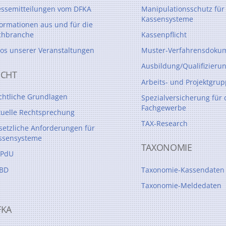
essemitteilungen vom DFKA
Manipulationsschutz für
Kassensysteme
formationen aus und für die
chbranche
Kassenpflicht
tos unserer Veranstaltungen
Muster-Verfahrensdokum
Ausbildung/Qualifizieru
ECHT
Arbeits- und Projektgru
chtliche Grundlagen
Spezialversicherung für 
Fachgewerbe
tuelle Rechtsprechung
TAX-Research
setzliche Anforderungen für
ssensysteme
TAXONOMIE
PdU
BD
Taxonomie-Kassendaten
Taxonomie-Meldedaten
FKA