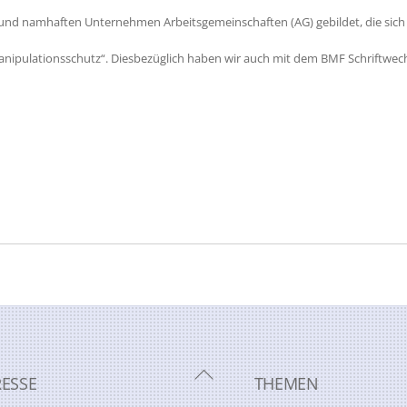
und namhaften Unternehmen Arbeitsgemeinschaften (AG) gebildet, die si
anipulationsschutz“. Diesbezüglich haben wir auch mit dem BMF Schriftwec
Back
RESSE
THEMEN
To
Top