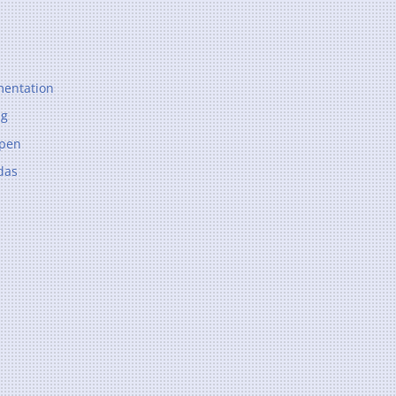
entation
ng
ppen
das