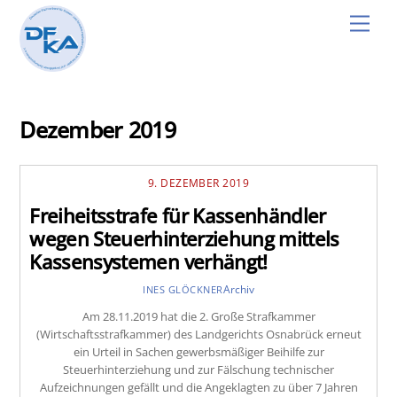
Skip
Men
to
content
Dezember 2019
9. DEZEMBER 2019
Freiheitsstrafe für Kassenhändler
wegen Steuerhinterziehung mittels
Kassensystemen verhängt!
Archiv
INES GLÖCKNER
Am 28.11.2019 hat die 2. Große Strafkammer
(Wirtschaftsstrafkammer) des Landgerichts Osnabrück erneut
ein Urteil in Sachen gewerbsmäßiger Beihilfe zur
Steuerhinterziehung und zur Fälschung technischer
Aufzeichnungen gefällt und die Angeklagten zu über 7 Jahren