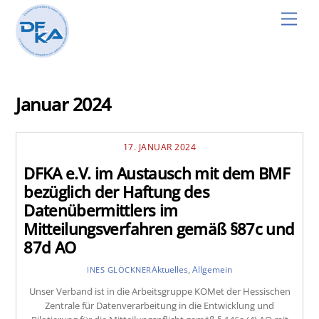
Skip
Men
to
content
Januar 2024
17. JANUAR 2024
DFKA e.V. im Austausch mit dem BMF
bezüglich der Haftung des
Datenübermittlers im
Mitteilungsverfahren gemäß §87c und
87d AO
Aktuelles
,
Allgemein
INES GLÖCKNER
Unser Verband ist in die Arbeitsgruppe KOMet der Hessischen
Zentrale für Datenverarbeitung in die Entwicklung und