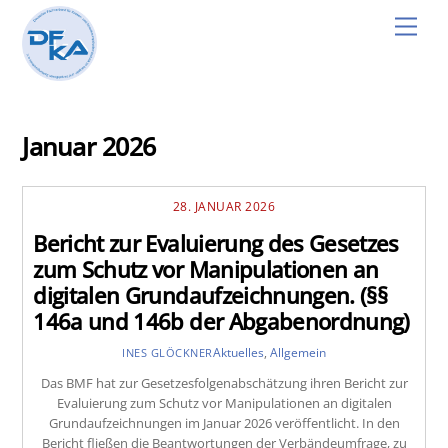
Skip
Men
to
content
Januar 2026
28. JANUAR 2026
Bericht zur Evaluierung des Gesetzes
zum Schutz vor Manipulationen an
digitalen Grundaufzeichnungen. (§§
146a und 146b der Abgabenordnung)
Aktuelles
,
Allgemein
INES GLÖCKNER
Das BMF hat zur Gesetzesfolgenabschätzung ihren Bericht zur
Evaluierung zum Schutz vor Manipulationen an digitalen
Grundaufzeichnungen im Januar 2026 veröffentlicht. In den
Bericht fließen die Beantwortungen der Verbändeumfrage, zu