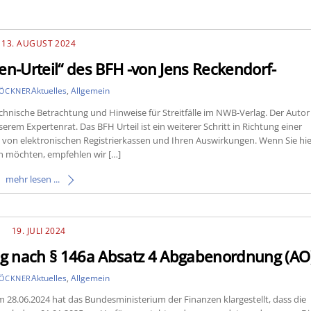
13. AUGUST 2024
en-Urteil“ des BFH -von Jens Reckendorf-
Aktuelles
,
Allgemein
LÖCKNER
chnische Betrachtung und Hinweise für Streitfälle im NWB-Verlag. Der Autor
serem Expertenrat. Das BFH Urteil ist ein weiterer Schritt in Richtung einer
n von elektronischen Registrierkassen und Ihren Auswirkungen. Wenn Sie hie
n möchten, empfehlen wir […]
mehr lesen ...
19. JULI 2024
ung nach § 146a Absatz 4 Abgabenordnung (AO
Aktuelles
,
Allgemein
LÖCKNER
28.06.2024 hat das Bundesministerium der Finanzen klargestellt, dass die