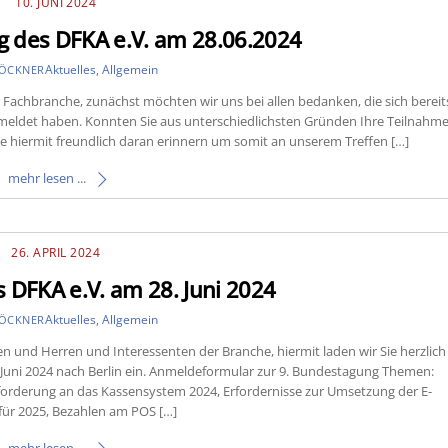
10. JUNI 2024
 des DFKA e.V. am 28.06.2024
Aktuelles
,
Allgemein
LÖCKNER
Fachbranche, zunächst möchten wir uns bei allen bedanken, die sich bereit
emeldet haben. Konnten Sie aus unterschiedlichsten Gründen Ihre Teilnahm
ie hiermit freundlich daran erinnern um somit an unserem Treffen […]
mehr lesen ...
26. APRIL 2024
 DFKA e.V. am 28. Juni 2024
Aktuelles
,
Allgemein
LÖCKNER
 und Herren und Interessenten der Branche, hiermit laden wir Sie herzlich
. Juni 2024 nach Berlin ein. Anmeldeformular zur 9. Bundestagung Themen:
Anforderung an das Kassensystem 2024, Erfordernisse zur Umsetzung der E-
ür 2025, Bezahlen am POS […]
mehr lesen ...