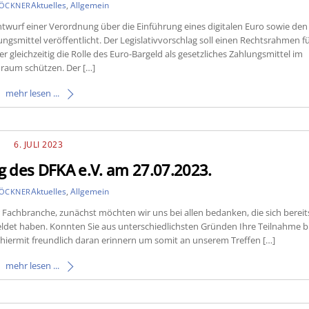
Aktuelles
,
Allgemein
LÖCKNER
twurf einer Verordnung über die Einführung eines digitalen Euro sowie den
ungsmittel veröffentlicht. Der Legislativvorschlag soll einen Rechtsrahmen f
r gleichzeitig die Rolle des Euro-Bargeld als gesetzliches Zahlungsmittel im
raum schützen. Der […]
mehr lesen ...
6. JULI 2023
 des DFKA e.V. am 27.07.2023.
Aktuelles
,
Allgemein
LÖCKNER
Fachbranche, zunächst möchten wir uns bei allen bedanken, die sich bereit
eldet haben. Konnten Sie aus unterschiedlichsten Gründen Ihre Teilnahme b
 hiermit freundlich daran erinnern um somit an unserem Treffen […]
mehr lesen ...