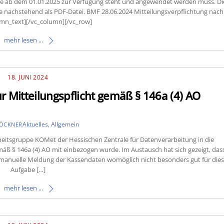
eme ab dem 01.01.2025 zur Verfügung steht und angewendet werden muss. Di
Sie nachstehend als PDF-Datei. BMF 28.06.2024 Mitteilungsverpflichtung nach
mn_text][/vc_column][/vc_row]
mehr lesen ...
18. JUNI 2024
 Mitteilungspflicht gemäß § 146a (4) AO
Aktuelles
,
Allgemein
LÖCKNER
rbeitsgruppe KOMet der Hessischen Zentrale für Datenverarbeitung in die
emäß § 146a (4) AO mit einbezogen wurde. Im Austausch hat sich gezeigt, das
 manuelle Meldung der Kassendaten womöglich nicht besonders gut für die
Aufgabe […]
mehr lesen ...