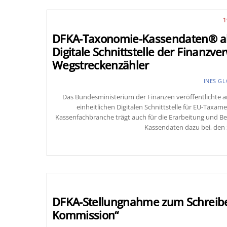
1
DFKA-Taxonomie-Kassendaten® als B
Digitale Schnittstelle der Finanzv
Wegstreckenzähler
INES G
Das Bundesministerium der Finanzen veröffentlichte am
einheitlichen Digitalen Schnittstelle für EU-Taxam
Kassenfachbranche trägt auch für die Erarbeitung und B
Kassendaten dazu bei, den 
DFKA-Stellungnahme zum Schreiben
Kommission“