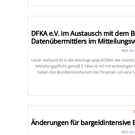
DFKA e.V. im Austausch mit dem B
Datenübermittlers im Mitteilung
INES G
Unser Verband ist in die Arbeitsgruppe KOMet der Hessisch
Mitteilungspflicht gemäß § 146a (4) AO mit einbezoge
haben das Bundesministerium der Finanzen um eine St
Änderungen für bargeldintensive 
INES G