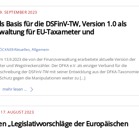
9. SEPTEMBER 2023
asis für die DSFinV-TW, Version 1.0 als
erwaltung für EU-Taxameter und
Aktuelles
,
Allgemein
LÖCKNER
 13.9.2023 die von der Finanzverwaltung erarbeitete aktuelle Version der
eter und Wegstreckenzähler. Der DFKA e.V. als einziger Verband für die
eschreibung der DSFinV-TW mit seiner Entwicklung aus der DFKA-Taxonomie
Schutz gegen die Manipulationen weiter zu […]
mehr lesen ...
17. AUGUST 2023
 „Legislativvorschläge der Europäischen