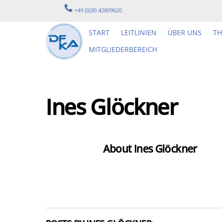
Skip
+49 (0)30 42809620
to
content
START
LEITLINIEN
ÜBER UNS
T
MITGLIEDERBEREICH
Ines Glöckner
About
Ines Glöckner