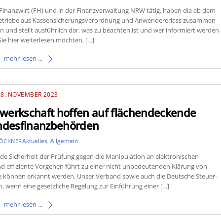
 Finanzwirt (FH) und in der Finanzverwaltung NRW tätig, haben die ab dem
e Betriebe aus Kassensicherungsverordnung und Anwendererlass zusammen
en und stellt ausführlich dar, was zu beachten ist und wer informiert werden
Sie hier weiterlesen möchten, […]
mehr lesen ...
28. NOVEMBER 2023
werkschaft hoffen auf flächendeckende
ndesfinanzbehörden
Aktuelles
,
Allgemein
LÖCKNER
e Sicherheit der Prüfung gegen die Manipulation an elektronischen
d effiziente Vorgehen führt zu einer nicht unbedeutenden Klärung von
e können erkannt werden. Unser Verband sowie auch die Deutsche Steuer-
 wenn eine gesetzliche Regelung zur Einführung einer […]
mehr lesen ...