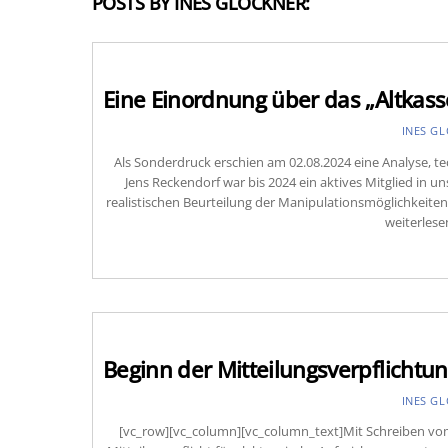
POSTS BY INES GLÖCKNER:
Eine Einordnung über das „Altkass
INES G
Als Sonderdruck erschien am 02.08.2024 eine Analyse, te
Jens Reckendorf war bis 2024 ein aktives Mitglied in un
realistischen Beurteilung der Manipulationsmöglichkeite
weiterlese
Beginn der Mitteilungsverpflicht
INES G
[vc_row][vc_column][vc_column_text]Mit Schreiben vom 